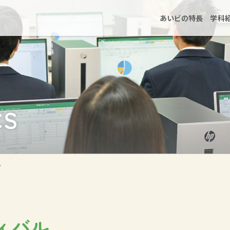
あいビの特長
学科
CS
ル
ィバル