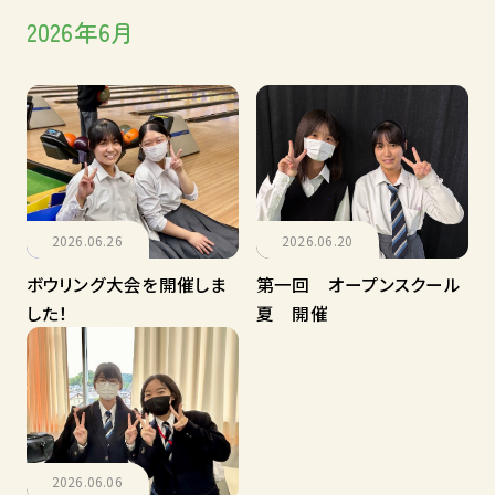
アクセス
学校評価に関する情報
2026年6月
高等専修学校における情報公開の推進につい
て
中学校の先生方へ
教職員募集について
上級学校説明会・無料講座
在校生の保護者の方へ
保護者の声
2026.06.26
2026.06.20
ボウリング大会を開催しま
第一回 オープンスクール
した！
夏 開催
2026.06.06