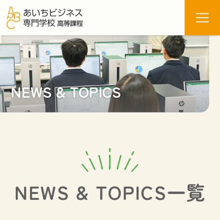
NEWS & TOPICS
あいビ7つの特長
資格サポート
進路サポート
心のケアについて
総合ビジネス科
情報コース
医療福祉コース
年間行事
制服紹介
部活動
NEWS & TOPICS一覧
オープンスクール
募集要項
学費・奨学金制度
よくある質問
校長あいさつ・沿革
校舎・施設