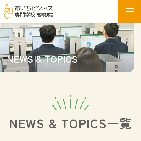
NEWS & TOPICS
あいビ7つの特長
資格サポート
進路サポート
心のケアについて
総合ビジネス科
情報コース
医療福祉コース
年間行事
制服紹介
部活動
NEWS & TOPICS一覧
オープンスクール
募集要項
学費・奨学金制度
よくある質問
校長あいさつ・沿革
校舎・施設