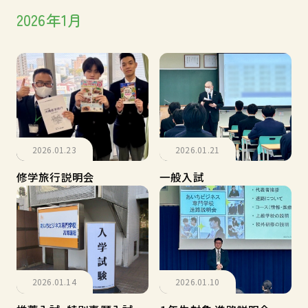
アクセス
学校評価に関する情報
2026年1月
高等専修学校における情報公開の推進につい
て
中学校の先生方へ
教職員募集について
上級学校説明会・無料講座
在校生の保護者の方へ
保護者の声
2026.01.23
2026.01.21
修学旅行説明会
一般入試
2026.01.14
2026.01.10